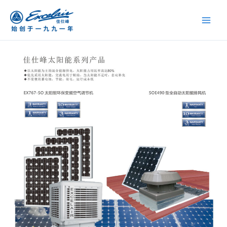
跳
至
内
容